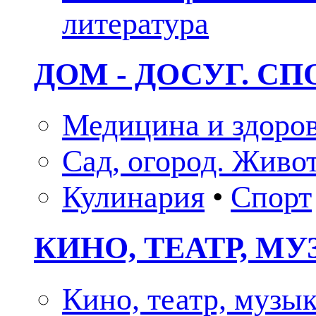
литература
ДОМ - ДОСУГ. СП
Медицина и здоро
Сад, огород. Живо
Кулинария
•
Спорт
КИНО, ТЕАТР, М
Кино, театр, музы