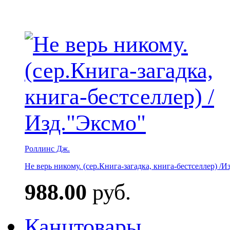
Роллинс Дж.
Не верь никому. (сер.Книга-загадка, книга-бестселлер) /И
988.00
руб.
Канцтовары