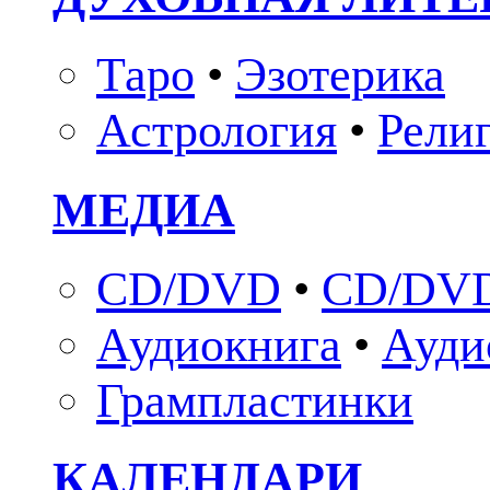
Таро
•
Эзотерика
Астрология
•
Рели
МЕДИА
CD/DVD
•
CD/DVD
Аудиокнига
•
Ауди
Грампластинки
КАЛЕНДАРИ