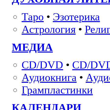
Таро
•
Эзотерика
Астрология
•
Рели
МЕДИА
CD/DVD
•
CD/DVD
Аудиокнига
•
Ауди
Грампластинки
КАЛЕНДАРИ