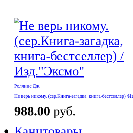
Роллинс Дж.
Не верь никому. (сер.Книга-загадка, книга-бестселлер) /И
988.00
руб.
Канцтовары