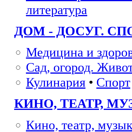
литература
ДОМ - ДОСУГ. СП
Медицина и здоро
Сад, огород. Живо
Кулинария
•
Спорт
КИНО, ТЕАТР, М
Кино, театр, музы