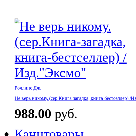
Роллинс Дж.
Не верь никому. (сер.Книга-загадка, книга-бестселлер) /И
988.00
руб.
Канцтовары