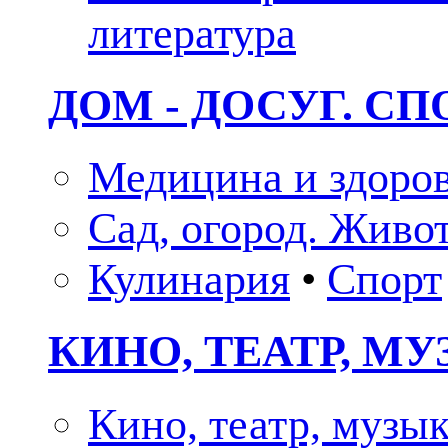
литература
ДОМ - ДОСУГ. СП
Медицина и здоро
Сад, огород. Живо
Кулинария
•
Спорт
КИНО, ТЕАТР, М
Кино, театр, музы