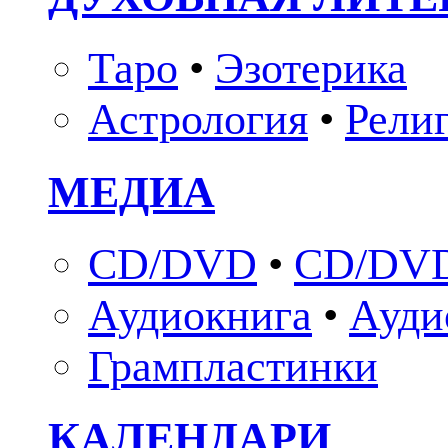
Таро
•
Эзотерика
Астрология
•
Рели
МЕДИА
CD/DVD
•
CD/DVD
Аудиокнига
•
Ауди
Грампластинки
КАЛЕНДАРИ