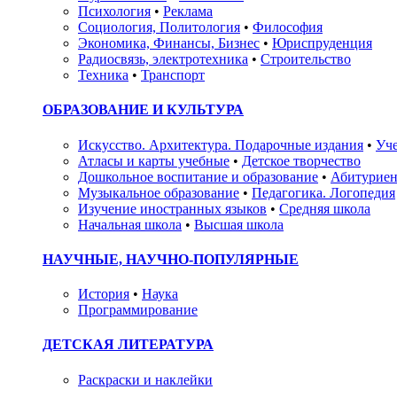
Психология
•
Реклама
Социология, Политология
•
Философия
Экономика, Финансы, Бизнес
•
Юриспруденция
Радиосвязь, электротехника
•
Строительство
Техника
•
Транспорт
ОБРАЗОВАНИЕ И КУЛЬТУРА
Искусство. Архитектура. Подарочные издания
•
Уче
Атласы и карты учебные
•
Детское творчество
Дошкольное воспитание и образование
•
Абитуриен
Музыкальное образование
•
Педагогика. Логопедия
Изучение иностранных языков
•
Средняя школа
Начальная школа
•
Высшая школа
НАУЧНЫЕ, НАУЧНО-ПОПУЛЯРНЫЕ
История
•
Наука
Программирование
ДЕТСКАЯ ЛИТЕРАТУРА
Раскраски и наклейки