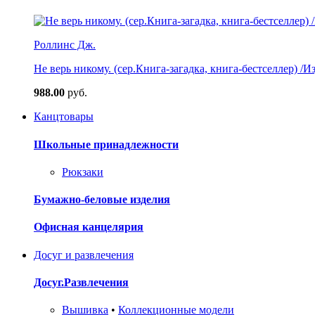
Роллинс Дж.
Не верь никому. (сер.Книга-загадка, книга-бестселлер) /И
988.00
руб.
Канцтовары
Школьные принадлежности
Рюкзаки
Бумажно-беловые изделия
Офисная канцелярия
Досуг и развлечения
Досуг.Развлечения
Вышивка
•
Коллекционные модели