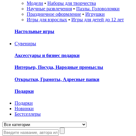
Модели
•
Наборы для творчества
Научные развлечения
•
Пазлы. Головоломки
Праздничное оформление
•
Игрушки
Игры для взрослых
•
Игры для детей до 12 лет
Настольные игры
Сувениры
Аксессуары и бизнес подарки
Интерьер, Посуда, Народные промыслы
Открытки, Грамоты, Адресные папки
Подарки
Подарки
Новинки
Бестселлеры