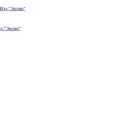
зд."Эксмо"