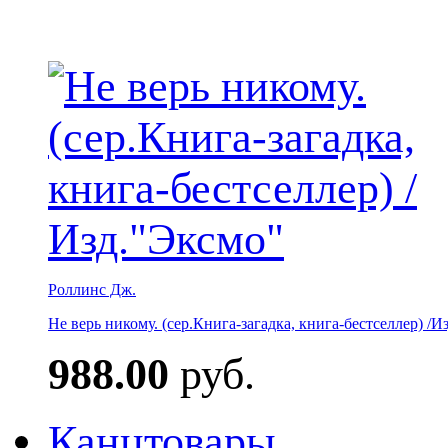
Роллинс Дж.
Не верь никому. (сер.Книга-загадка, книга-бестселлер) /И
988.00
руб.
Канцтовары