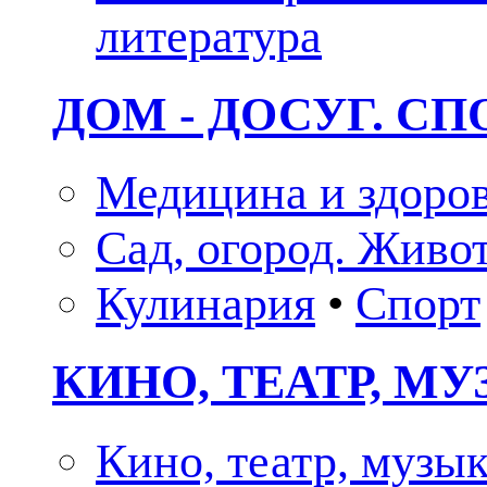
литература
ДОМ - ДОСУГ. СП
Медицина и здоро
Сад, огород. Живо
Кулинария
•
Спорт
КИНО, ТЕАТР, М
Кино, театр, музы