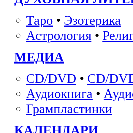
Таро
•
Эзотерика
Астрология
•
Рели
МЕДИА
CD/DVD
•
CD/DVD
Аудиокнига
•
Ауди
Грампластинки
КАЛЕНДАРИ