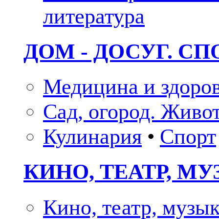
литература
ДОМ - ДОСУГ. СП
Медицина и здоро
Сад, огород. Живо
Кулинария
•
Спорт
КИНО, ТЕАТР, М
Кино, театр, музы