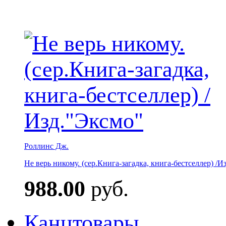
Роллинс Дж.
Не верь никому. (сер.Книга-загадка, книга-бестселлер) /И
988.00
руб.
Канцтовары