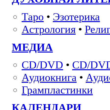
Таро
•
Эзотерика
Астрология
•
Рели
МЕДИА
CD/DVD
•
CD/DVD
Аудиокнига
•
Ауди
Грампластинки
КАЛЕНДАРИ