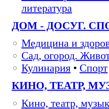
литература
ДОМ - ДОСУГ. СП
Медицина и здоро
Сад, огород. Живо
Кулинария
•
Спорт
КИНО, ТЕАТР, М
Кино, театр, музы