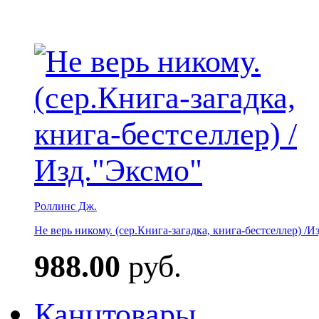
Роллинс Дж.
Не верь никому. (сер.Книга-загадка, книга-бестселлер) /И
988.00
руб.
Канцтовары