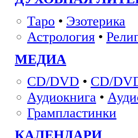
Таро
•
Эзотерика
Астрология
•
Рели
МЕДИА
CD/DVD
•
CD/DVD
Аудиокнига
•
Ауди
Грампластинки
КАЛЕНДАРИ