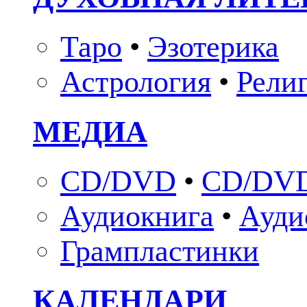
Таро
•
Эзотерика
Астрология
•
Рели
МЕДИА
CD/DVD
•
CD/DVD
Аудиокнига
•
Ауди
Грампластинки
КАЛЕНДАРИ