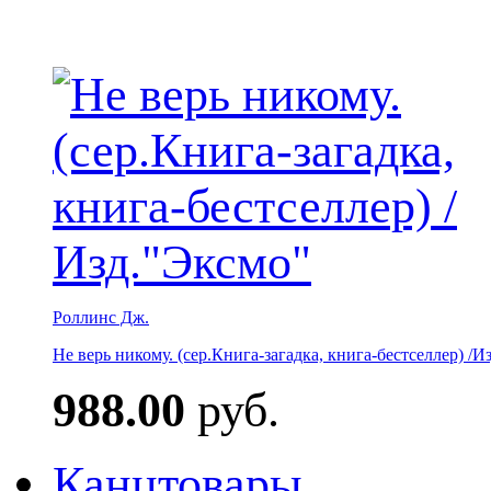
Роллинс Дж.
Не верь никому. (сер.Книга-загадка, книга-бестселлер) /И
988.00
руб.
Канцтовары