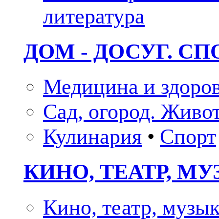
литература
ДОМ - ДОСУГ. СП
Медицина и здоро
Сад, огород. Живо
Кулинария
•
Спорт
КИНО, ТЕАТР, М
Кино, театр, музы