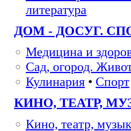
литература
ДОМ - ДОСУГ. СП
Медицина и здоро
Сад, огород. Живо
Кулинария
•
Спорт
КИНО, ТЕАТР, М
Кино, театр, музы