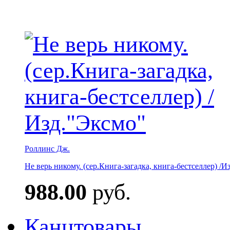
Роллинс Дж.
Не верь никому. (сер.Книга-загадка, книга-бестселлер) /И
988.00
руб.
Канцтовары