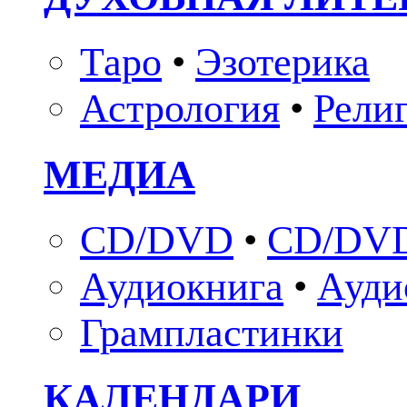
Таро
•
Эзотерика
Астрология
•
Рели
МЕДИА
CD/DVD
•
CD/DVD
Аудиокнига
•
Ауди
Грампластинки
КАЛЕНДАРИ