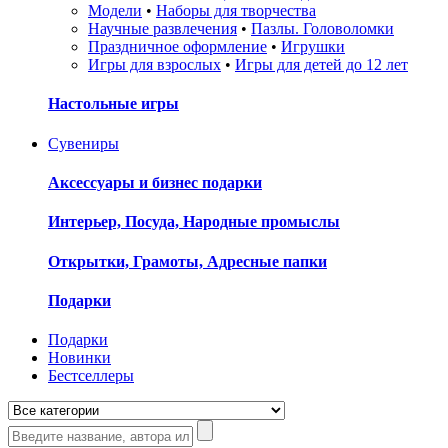
Модели
•
Наборы для творчества
Научные развлечения
•
Пазлы. Головоломки
Праздничное оформление
•
Игрушки
Игры для взрослых
•
Игры для детей до 12 лет
Настольные игры
Сувениры
Аксессуары и бизнес подарки
Интерьер, Посуда, Народные промыслы
Открытки, Грамоты, Адресные папки
Подарки
Подарки
Новинки
Бестселлеры