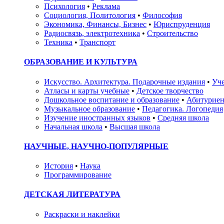
Психология
•
Реклама
Социология, Политология
•
Философия
Экономика, Финансы, Бизнес
•
Юриспруденция
Радиосвязь, электротехника
•
Строительство
Техника
•
Транспорт
ОБРАЗОВАНИЕ И КУЛЬТУРА
Искусство. Архитектура. Подарочные издания
•
Уче
Атласы и карты учебные
•
Детское творчество
Дошкольное воспитание и образование
•
Абитуриен
Музыкальное образование
•
Педагогика. Логопедия
Изучение иностранных языков
•
Средняя школа
Начальная школа
•
Высшая школа
НАУЧНЫЕ, НАУЧНО-ПОПУЛЯРНЫЕ
История
•
Наука
Программирование
ДЕТСКАЯ ЛИТЕРАТУРА
Раскраски и наклейки