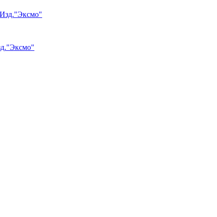
зд."Эксмо"