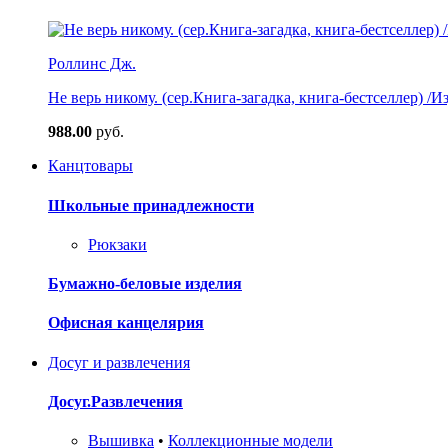
Роллинс Дж.
Не верь никому. (сер.Книга-загадка, книга-бестселлер) /И
988.00
руб.
Канцтовары
Школьные принадлежности
Рюкзаки
Бумажно-беловые изделия
Офисная канцелярия
Досуг и развлечения
Досуг.Развлечения
Вышивка
•
Коллекционные модели