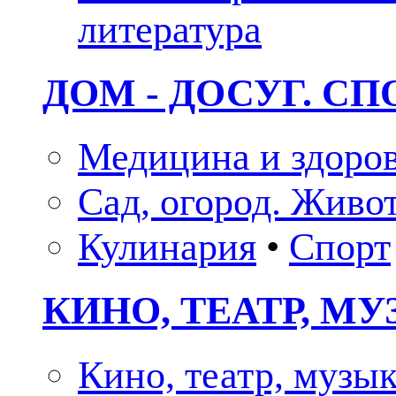
литература
ДОМ - ДОСУГ. СП
Медицина и здоро
Сад, огород. Живо
Кулинария
•
Спорт
КИНО, ТЕАТР, М
Кино, театр, музы