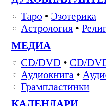
Таро
•
Эзотерика
Астрология
•
Рели
МЕДИА
CD/DVD
•
CD/DVD
Аудиокнига
•
Ауди
Грампластинки
КАЛЕНДАРИ