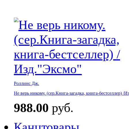
Роллинс Дж.
Не верь никому. (сер.Книга-загадка, книга-бестселлер) /И
988.00
руб.
Канцтовары