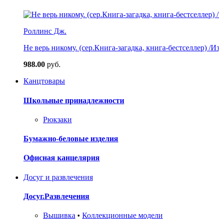
Роллинс Дж.
Не верь никому. (сер.Книга-загадка, книга-бестселлер) /И
988.00
руб.
Канцтовары
Школьные принадлежности
Рюкзаки
Бумажно-беловые изделия
Офисная канцелярия
Досуг и развлечения
Досуг.Развлечения
Вышивка
•
Коллекционные модели