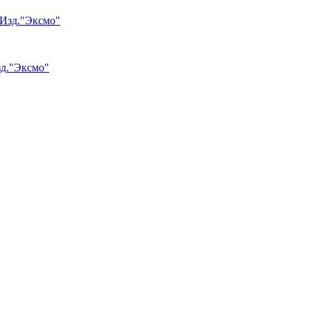
зд."Эксмо"