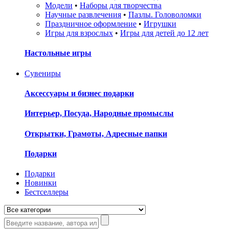
Модели
•
Наборы для творчества
Научные развлечения
•
Пазлы. Головоломки
Праздничное оформление
•
Игрушки
Игры для взрослых
•
Игры для детей до 12 лет
Настольные игры
Сувениры
Аксессуары и бизнес подарки
Интерьер, Посуда, Народные промыслы
Открытки, Грамоты, Адресные папки
Подарки
Подарки
Новинки
Бестселлеры