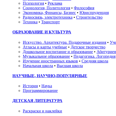
Психология
•
Реклама
Социология, Политология
•
Философия
Экономика, Финансы, Бизнес
•
Юриспруденция
Радиосвязь, электротехника
•
Строительство
Техника
•
Транспорт
ОБРАЗОВАНИЕ И КУЛЬТУРА
Искусство. Архитектура. Подарочные издания
•
Уче
Атласы и карты учебные
•
Детское творчество
Дошкольное воспитание и образование
•
Абитуриен
Музыкальное образование
•
Педагогика. Логопедия
Изучение иностранных языков
•
Средняя школа
Начальная школа
•
Высшая школа
НАУЧНЫЕ, НАУЧНО-ПОПУЛЯРНЫЕ
История
•
Наука
Программирование
ДЕТСКАЯ ЛИТЕРАТУРА
Раскраски и наклейки