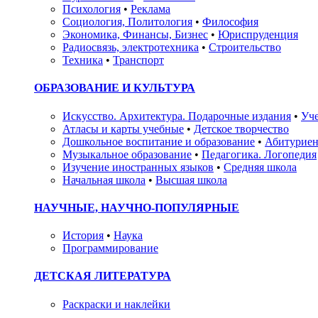
Психология
•
Реклама
Социология, Политология
•
Философия
Экономика, Финансы, Бизнес
•
Юриспруденция
Радиосвязь, электротехника
•
Строительство
Техника
•
Транспорт
ОБРАЗОВАНИЕ И КУЛЬТУРА
Искусство. Архитектура. Подарочные издания
•
Уче
Атласы и карты учебные
•
Детское творчество
Дошкольное воспитание и образование
•
Абитуриен
Музыкальное образование
•
Педагогика. Логопедия
Изучение иностранных языков
•
Средняя школа
Начальная школа
•
Высшая школа
НАУЧНЫЕ, НАУЧНО-ПОПУЛЯРНЫЕ
История
•
Наука
Программирование
ДЕТСКАЯ ЛИТЕРАТУРА
Раскраски и наклейки