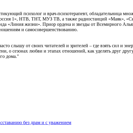
ктикующий психолог и врач-психотерапевт, обладательница мно
оссия 1», НТВ, ТНТ, МУЗ ТВ, а также радиостанций «Маяк», «С
нда «Линия жизни». Приор ордена и звезды от Всемирного Альян
ношениям и самосовершенствованию.
часто слышу от своих читателей и зрителей – где взять сил и эн
и, о сезонах любви и этапах отношений, как уделять друг другу
его дома."