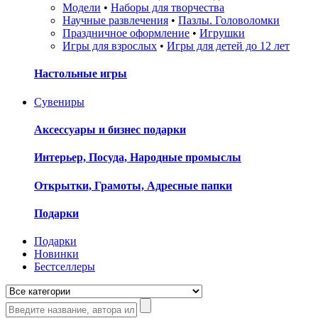
Модели
•
Наборы для творчества
Научные развлечения
•
Пазлы. Головоломки
Праздничное оформление
•
Игрушки
Игры для взрослых
•
Игры для детей до 12 лет
Настольные игры
Сувениры
Аксессуары и бизнес подарки
Интерьер, Посуда, Народные промыслы
Открытки, Грамоты, Адресные папки
Подарки
Подарки
Новинки
Бестселлеры