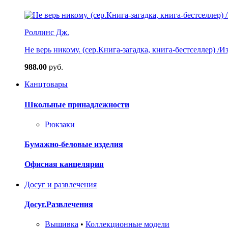
Роллинс Дж.
Не верь никому. (сер.Книга-загадка, книга-бестселлер) /И
988.00
руб.
Канцтовары
Школьные принадлежности
Рюкзаки
Бумажно-беловые изделия
Офисная канцелярия
Досуг и развлечения
Досуг.Развлечения
Вышивка
•
Коллекционные модели