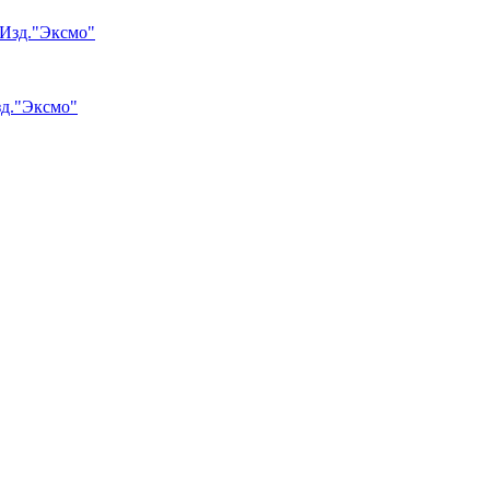
зд."Эксмо"