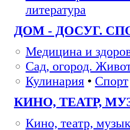
литература
ДОМ - ДОСУГ. СП
Медицина и здоро
Сад, огород. Живо
Кулинария
•
Спорт
КИНО, ТЕАТР, М
Кино, театр, музы