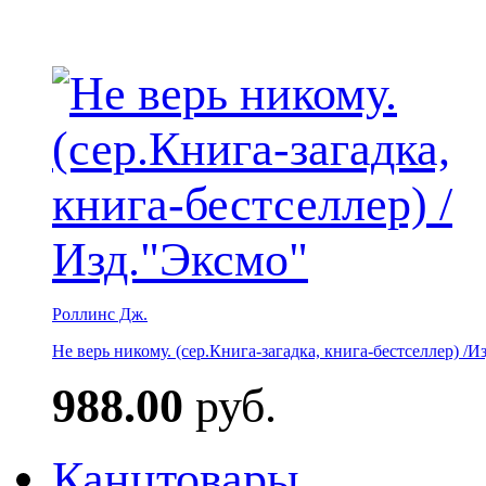
Роллинс Дж.
Не верь никому. (сер.Книга-загадка, книга-бестселлер) /И
988.00
руб.
Канцтовары