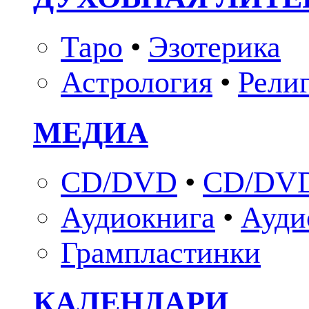
Таро
•
Эзотерика
Астрология
•
Рели
МЕДИА
CD/DVD
•
CD/DVD
Аудиокнига
•
Ауди
Грампластинки
КАЛЕНДАРИ