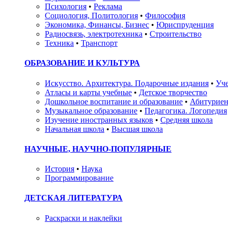
Психология
•
Реклама
Социология, Политология
•
Философия
Экономика, Финансы, Бизнес
•
Юриспруденция
Радиосвязь, электротехника
•
Строительство
Техника
•
Транспорт
ОБРАЗОВАНИЕ И КУЛЬТУРА
Искусство. Архитектура. Подарочные издания
•
Уче
Атласы и карты учебные
•
Детское творчество
Дошкольное воспитание и образование
•
Абитуриен
Музыкальное образование
•
Педагогика. Логопедия
Изучение иностранных языков
•
Средняя школа
Начальная школа
•
Высшая школа
НАУЧНЫЕ, НАУЧНО-ПОПУЛЯРНЫЕ
История
•
Наука
Программирование
ДЕТСКАЯ ЛИТЕРАТУРА
Раскраски и наклейки