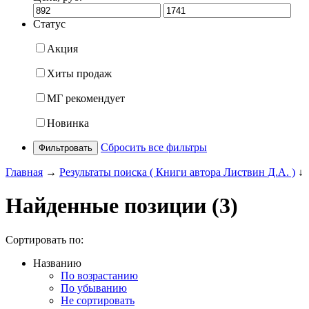
Статус
Акция
Хиты продаж
МГ рекомендует
Новинка
Сбросить все фильтры
Фильтровать
Главная
→
Результаты поиска ( Книги автора Листвин Д.А. )
↓
Найденные позиции (3)
Сортировать по:
Названию
По возрастанию
По убыванию
Не сортировать