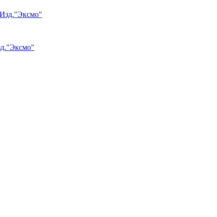
зд."Эксмо"