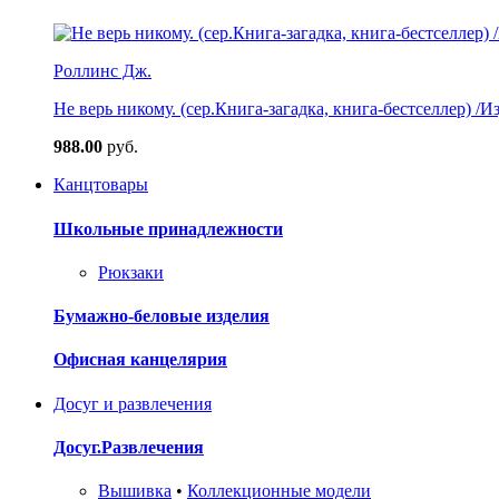
Роллинс Дж.
Не верь никому. (сер.Книга-загадка, книга-бестселлер) /И
988.00
руб.
Канцтовары
Школьные принадлежности
Рюкзаки
Бумажно-беловые изделия
Офисная канцелярия
Досуг и развлечения
Досуг.Развлечения
Вышивка
•
Коллекционные модели