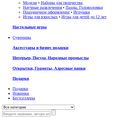
Модели
•
Наборы для творчества
Научные развлечения
•
Пазлы. Головоломки
Праздничное оформление
•
Игрушки
Игры для взрослых
•
Игры для детей до 12 лет
Настольные игры
Сувениры
Аксессуары и бизнес подарки
Интерьер, Посуда, Народные промыслы
Открытки, Грамоты, Адресные папки
Подарки
Подарки
Новинки
Бестселлеры