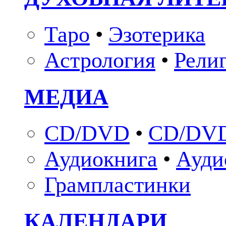
Таро
•
Эзотерика
Астрология
•
Рели
МЕДИА
CD/DVD
•
CD/DVD
Аудиокнига
•
Ауди
Грампластинки
КАЛЕНДАРИ