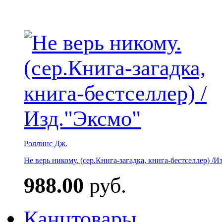
Роллинс Дж.
Не верь никому. (сер.Книга-загадка, книга-бестселлер) /И
988.00
руб.
Канцтовары