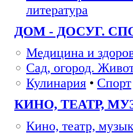
литература
ДОМ - ДОСУГ. СП
Медицина и здоро
Сад, огород. Живо
Кулинария
•
Спорт
КИНО, ТЕАТР, М
Кино, театр, музы