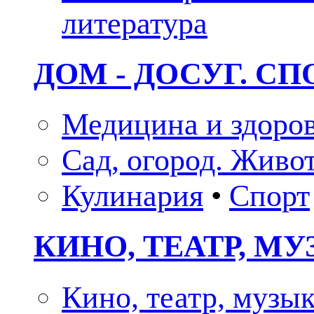
литература
ДОМ - ДОСУГ. СП
Медицина и здоро
Сад, огород. Живо
Кулинария
•
Спорт
КИНО, ТЕАТР, М
Кино, театр, музы