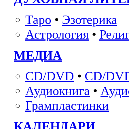
Таро
•
Эзотерика
Астрология
•
Рели
МЕДИА
CD/DVD
•
CD/DVD
Аудиокнига
•
Ауди
Грампластинки
КАЛЕНДАРИ