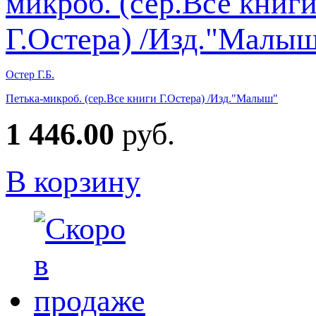
Остер Г.Б.
Петька-микроб. (сер.Все книги Г.Остера) /Изд."Малыш"
1 446.00
руб.
В корзину