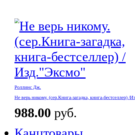
Роллинс Дж.
Не верь никому. (сер.Книга-загадка, книга-бестселлер) /И
988.00
руб.
Канцтовары