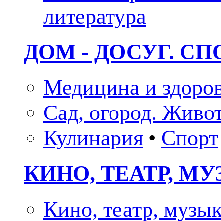
литература
ДОМ - ДОСУГ. СП
Медицина и здоро
Сад, огород. Живо
Кулинария
•
Спорт
КИНО, ТЕАТР, М
Кино, театр, музы