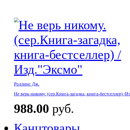
Роллинс Дж.
Не верь никому. (сер.Книга-загадка, книга-бестселлер) /И
988.00
руб.
Канцтовары