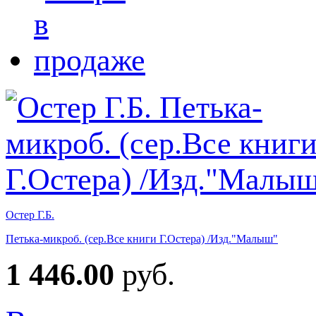
Остер Г.Б.
Петька-микроб. (сер.Все книги Г.Остера) /Изд."Малыш"
1 446.00
руб.