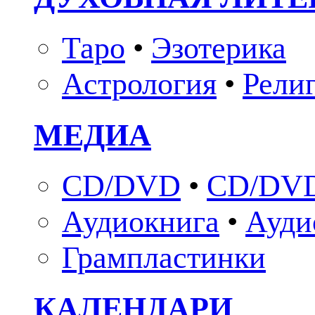
Таро
•
Эзотерика
Астрология
•
Рели
МЕДИА
CD/DVD
•
CD/DVD
Аудиокнига
•
Ауди
Грампластинки
КАЛЕНДАРИ