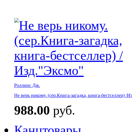
Роллинс Дж.
Не верь никому. (сер.Книга-загадка, книга-бестселлер) /И
988.00
руб.
Канцтовары