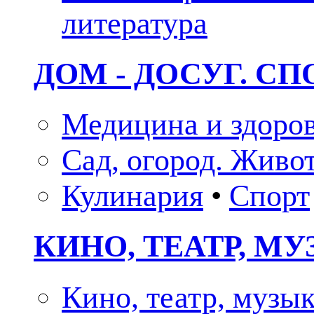
литература
ДОМ - ДОСУГ. СП
Медицина и здоро
Сад, огород. Живо
Кулинария
•
Спорт
КИНО, ТЕАТР, М
Кино, театр, музы