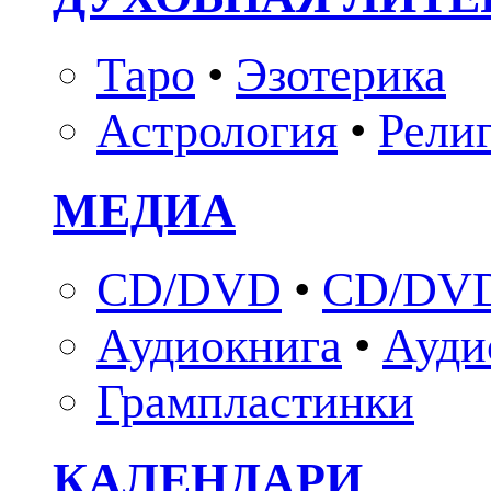
Таро
•
Эзотерика
Астрология
•
Рели
МЕДИА
CD/DVD
•
CD/DVD
Аудиокнига
•
Ауди
Грампластинки
КАЛЕНДАРИ