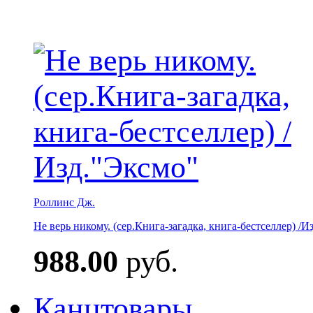
Роллинс Дж.
Не верь никому. (сер.Книга-загадка, книга-бестселлер) /И
988.00
руб.
Канцтовары