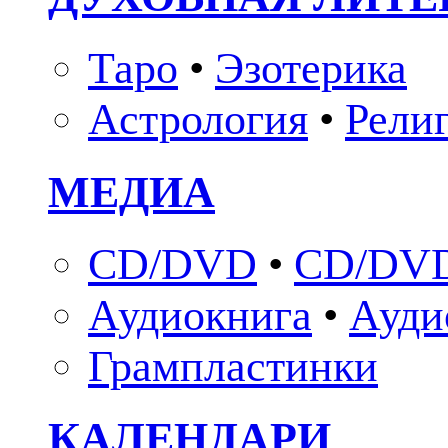
Таро
•
Эзотерика
Астрология
•
Рели
МЕДИА
CD/DVD
•
CD/DVD
Аудиокнига
•
Ауди
Грампластинки
КАЛЕНДАРИ