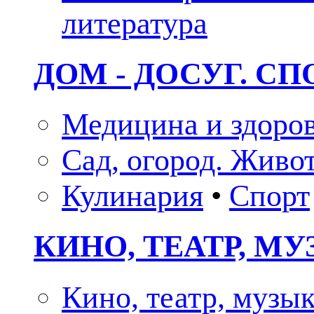
литература
ДОМ - ДОСУГ. СП
Медицина и здоро
Сад, огород. Живо
Кулинария
•
Спорт
КИНО, ТЕАТР, М
Кино, театр, музы