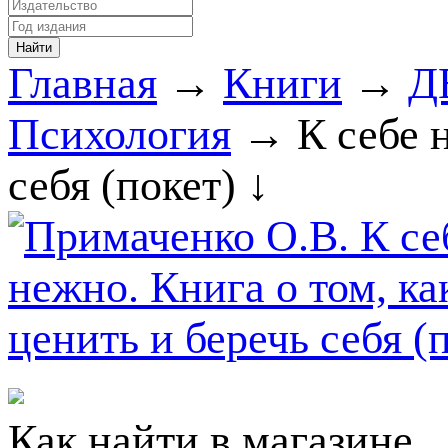
Главная
→
Книги
→
Д
Психология
→ К себе н
себя (покет) ↓
Как найти в магазине