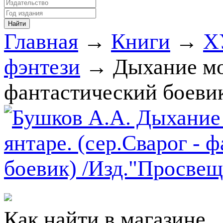
Главная
→
Книги
→
Х
фэнтези
→ Дыхание мор
фантастический боеви
Как найти в магазине