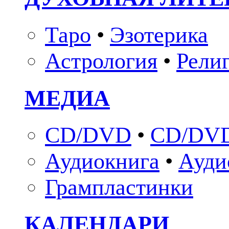
Таро
•
Эзотерика
Астрология
•
Рели
МЕДИА
CD/DVD
•
CD/DVD
Аудиокнига
•
Ауди
Грампластинки
КАЛЕНДАРИ