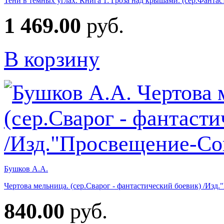
Тени в темных углах. Книга 1: Гроза над крышами. (сер.Фант
1 469.00
руб.
В корзину
Бушков А.А.
Чертова мельница. (сер.Сварог - фантастический боевик) /Изд
840.00
руб.