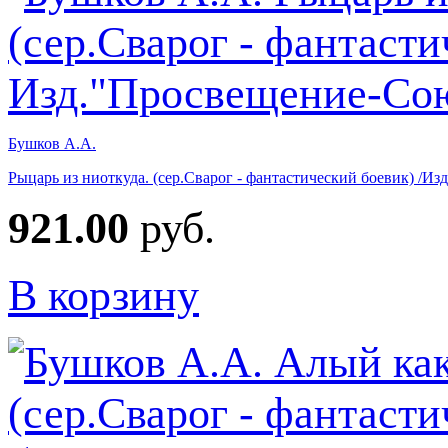
Бушков А.А.
Рыцарь из ниоткуда. (сер.Сварог - фантастический боевик) /И
921.00
руб.
В корзину