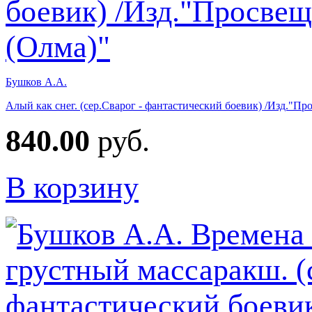
Бушков А.А.
Алый как снег. (сер.Сварог - фантастический боевик) /Изд."П
840.00
руб.
В корзину