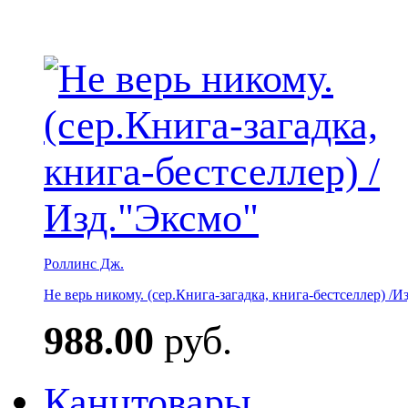
Роллинс Дж.
Не верь никому. (сер.Книга-загадка, книга-бестселлер) /И
988.00
руб.
Канцтовары