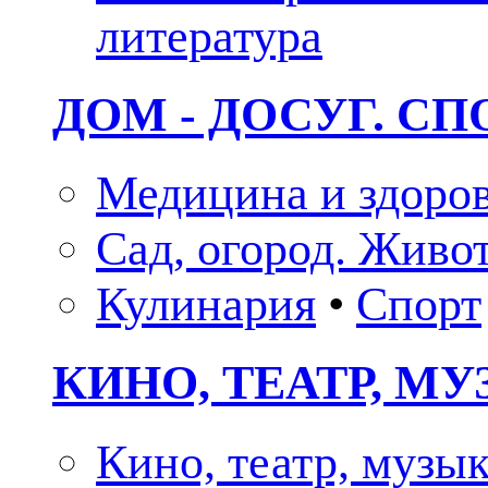
литература
ДОМ - ДОСУГ. СП
Медицина и здоро
Сад, огород. Живо
Кулинария
•
Спорт
КИНО, ТЕАТР, М
Кино, театр, музы