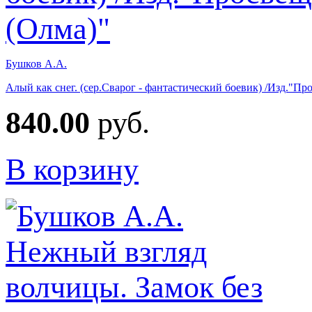
Бушков А.А.
Алый как снег. (сер.Сварог - фантастический боевик) /Изд."П
840.00
руб.
В корзину