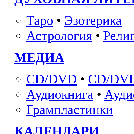
Таро
•
Эзотерика
Астрология
•
Рели
МЕДИА
CD/DVD
•
CD/DVD
Аудиокнига
•
Ауди
Грампластинки
КАЛЕНДАРИ