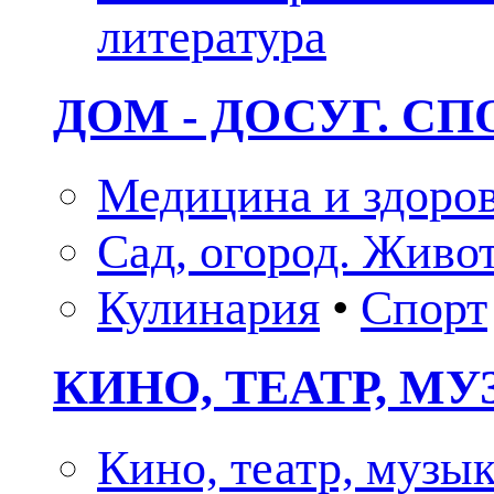
литература
ДОМ - ДОСУГ. СП
Медицина и здоро
Сад, огород. Живо
Кулинария
•
Спорт
КИНО, ТЕАТР, М
Кино, театр, музы