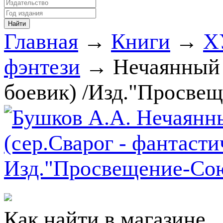
Главная
→
Книги
→
Х
фэнтези
→ Нечаянный к
боевик) /Изд."Просвещ
Как найти в магазине