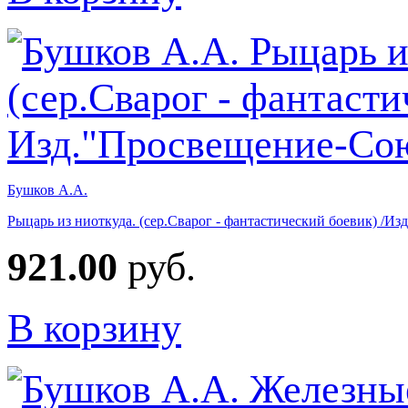
Бушков А.А.
Рыцарь из ниоткуда. (сер.Сварог - фантастический боевик) /И
921.00
руб.
В корзину