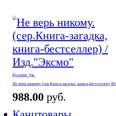
Роллинс Дж.
Не верь никому. (сер.Книга-загадка, книга-бестселлер) /И
988.00
руб.
Канцтовары