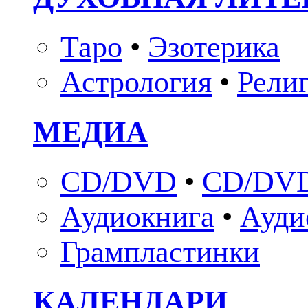
Таро
•
Эзотерика
Астрология
•
Рели
МЕДИА
CD/DVD
•
CD/DVD
Аудиокнига
•
Ауди
Грампластинки
КАЛЕНДАРИ