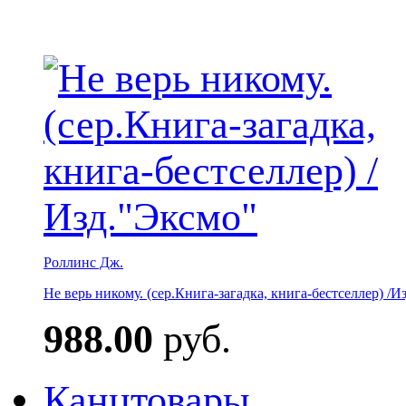
Роллинс Дж.
Не верь никому. (сер.Книга-загадка, книга-бестселлер) /И
988.00
руб.
Канцтовары