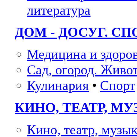
литература
ДОМ - ДОСУГ. СП
Медицина и здоро
Сад, огород. Живо
Кулинария
•
Спорт
КИНО, ТЕАТР, М
Кино, театр, музы