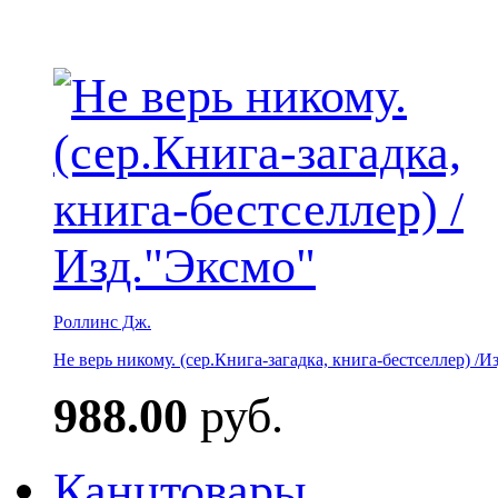
Роллинс Дж.
Не верь никому. (сер.Книга-загадка, книга-бестселлер) /И
988.00
руб.
Канцтовары