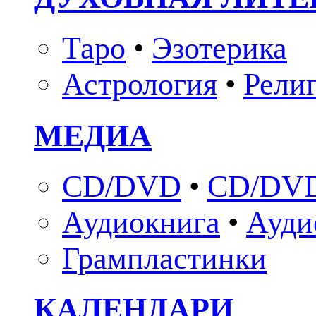
Таро
•
Эзотерика
Астрология
•
Рели
МЕДИА
CD/DVD
•
CD/DVD
Аудиокнига
•
Ауди
Грампластинки
КАЛЕНДАРИ