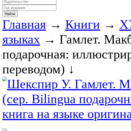
Главная
→
Книги
→
Х
языках
→ Гамлет. Макбе
подарочная: иллюстрир
переводом) ↓