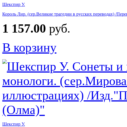
Шекспир У.
Король Лир. (сер.Великие трагедии в русских переводах) /Пе
1 157.00
руб.
В корзину
Шекспир У.