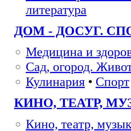
литература
ДОМ - ДОСУГ. СП
Медицина и здоро
Сад, огород. Живо
Кулинария
•
Спорт
КИНО, ТЕАТР, М
Кино, театр, музы