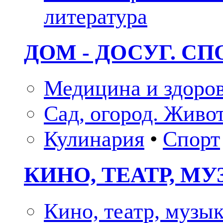
литература
ДОМ - ДОСУГ. СП
Медицина и здоро
Сад, огород. Живо
Кулинария
•
Спорт
КИНО, ТЕАТР, М
Кино, театр, музы