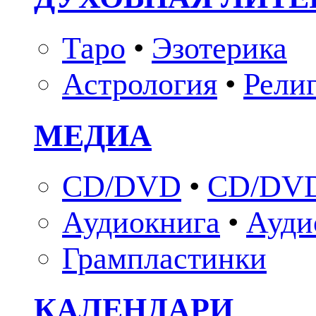
Таро
•
Эзотерика
Астрология
•
Рели
МЕДИА
CD/DVD
•
CD/DVD
Аудиокнига
•
Ауди
Грампластинки
КАЛЕНДАРИ