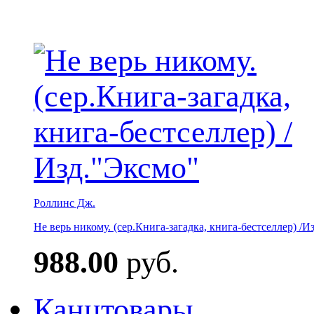
Роллинс Дж.
Не верь никому. (сер.Книга-загадка, книга-бестселлер) /И
988.00
руб.
Канцтовары