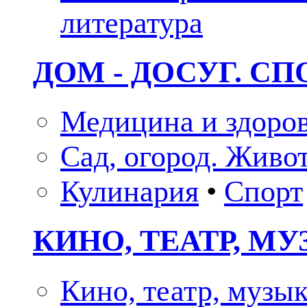
литература
ДОМ - ДОСУГ. СП
Медицина и здоро
Сад, огород. Живо
Кулинария
•
Спорт
КИНО, ТЕАТР, М
Кино, театр, музы