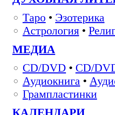
Таро
•
Эзотерика
Астрология
•
Рели
МЕДИА
CD/DVD
•
CD/DVD
Аудиокнига
•
Ауди
Грампластинки
КАЛЕНДАРИ