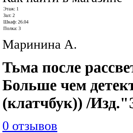
Этаж:
1
Зал:
2
Шкаф:
26.04
Полка:
3
Маринина А.
Тьма после рассве
Больше чем детек
(клатчбук)) /Изд.
0 отзывов