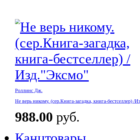
Роллинс Дж.
Не верь никому. (сер.Книга-загадка, книга-бестселлер) /И
988.00
руб.
Канцтовары