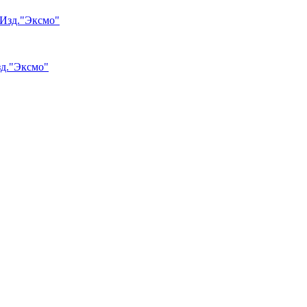
зд."Эксмо"