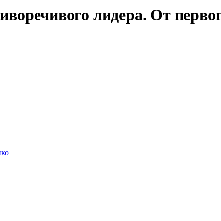
воречивого лидера. От первог
нко