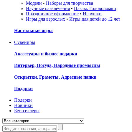
Модели
•
Наборы для творчества
Научные развлечения
•
Пазлы. Головоломки
Праздничное оформление
•
Игрушки
Игры для взрослых
•
Игры для детей до 12 лет
Настольные игры
Сувениры
Аксессуары и бизнес подарки
Интерьер, Посуда, Народные промыслы
Открытки, Грамоты, Адресные папки
Подарки
Подарки
Новинки
Бестселлеры