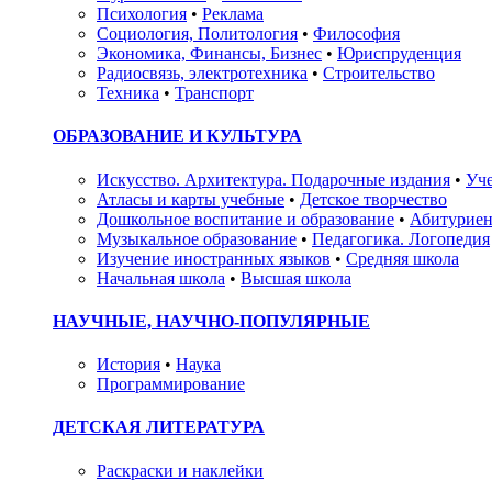
Психология
•
Реклама
Социология, Политология
•
Философия
Экономика, Финансы, Бизнес
•
Юриспруденция
Радиосвязь, электротехника
•
Строительство
Техника
•
Транспорт
ОБРАЗОВАНИЕ И КУЛЬТУРА
Искусство. Архитектура. Подарочные издания
•
Уче
Атласы и карты учебные
•
Детское творчество
Дошкольное воспитание и образование
•
Абитуриен
Музыкальное образование
•
Педагогика. Логопедия
Изучение иностранных языков
•
Средняя школа
Начальная школа
•
Высшая школа
НАУЧНЫЕ, НАУЧНО-ПОПУЛЯРНЫЕ
История
•
Наука
Программирование
ДЕТСКАЯ ЛИТЕРАТУРА
Раскраски и наклейки