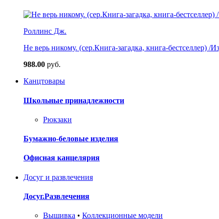
Роллинс Дж.
Не верь никому. (сер.Книга-загадка, книга-бестселлер) /И
988.00
руб.
Канцтовары
Школьные принадлежности
Рюкзаки
Бумажно-беловые изделия
Офисная канцелярия
Досуг и развлечения
Досуг.Развлечения
Вышивка
•
Коллекционные модели