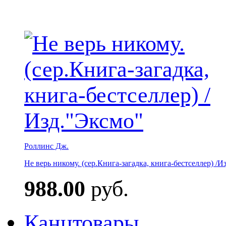
Роллинс Дж.
Не верь никому. (сер.Книга-загадка, книга-бестселлер) /И
988.00
руб.
Канцтовары