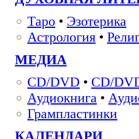
Таро
•
Эзотерика
Астрология
•
Рели
МЕДИА
CD/DVD
•
CD/DVD
Аудиокнига
•
Ауди
Грампластинки
КАЛЕНДАРИ