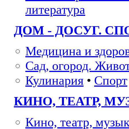
литература
ДОМ - ДОСУГ. СП
Медицина и здоро
Сад, огород. Живо
Кулинария
•
Спорт
КИНО, ТЕАТР, М
Кино, театр, музы