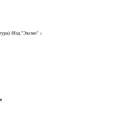
тура) /Изд."Эксмо" ↓
"