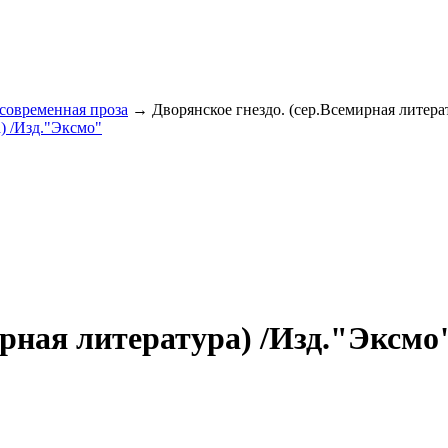
 современная проза
→ Дворянское гнездо. (сер.Всемирная литера
ирная литература) /Изд."Эксмо