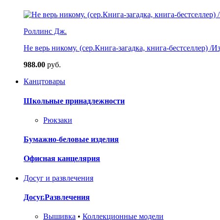
Роллинс Дж.
Не верь никому. (сер.Книга-загадка, книга-бестселлер) /И
988.00
руб.
Канцтовары
Школьные принадлежности
Рюкзаки
Бумажно-беловые изделия
Офисная канцелярия
Досуг и развлечения
Досуг.Развлечения
Вышивка
•
Коллекционные модели