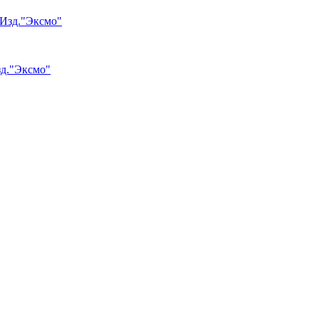
зд."Эксмо"