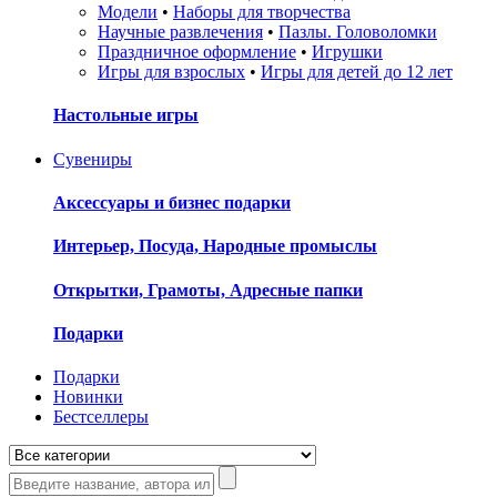
Модели
•
Наборы для творчества
Научные развлечения
•
Пазлы. Головоломки
Праздничное оформление
•
Игрушки
Игры для взрослых
•
Игры для детей до 12 лет
Настольные игры
Сувениры
Аксессуары и бизнес подарки
Интерьер, Посуда, Народные промыслы
Открытки, Грамоты, Адресные папки
Подарки
Подарки
Новинки
Бестселлеры