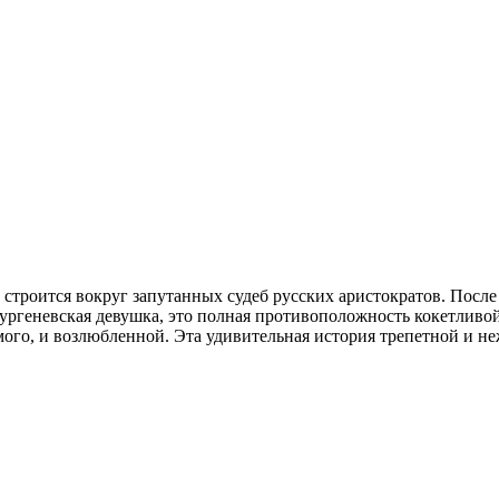
 строится вокруг запутанных судеб русских аристократов. Посл
геневская девушка, это полная противоположность кокетливой су
амого, и возлюбленной. Эта удивительная история трепетной и 