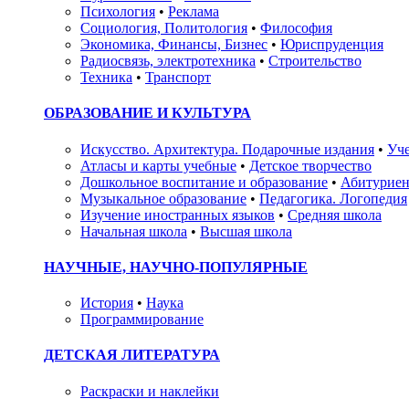
Психология
•
Реклама
Социология, Политология
•
Философия
Экономика, Финансы, Бизнес
•
Юриспруденция
Радиосвязь, электротехника
•
Строительство
Техника
•
Транспорт
ОБРАЗОВАНИЕ И КУЛЬТУРА
Искусство. Архитектура. Подарочные издания
•
Уче
Атласы и карты учебные
•
Детское творчество
Дошкольное воспитание и образование
•
Абитуриен
Музыкальное образование
•
Педагогика. Логопедия
Изучение иностранных языков
•
Средняя школа
Начальная школа
•
Высшая школа
НАУЧНЫЕ, НАУЧНО-ПОПУЛЯРНЫЕ
История
•
Наука
Программирование
ДЕТСКАЯ ЛИТЕРАТУРА
Раскраски и наклейки