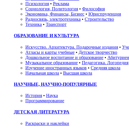
Психология
•
Реклама
Социология, Политология
•
Философия
Экономика, Финансы, Бизнес
•
Юриспруденция
Радиосвязь, электротехника
•
Строительство
Техника
•
Транспорт
ОБРАЗОВАНИЕ И КУЛЬТУРА
Искусство. Архитектура. Подарочные издания
•
Уче
Атласы и карты учебные
•
Детское творчество
Дошкольное воспитание и образование
•
Абитуриен
Музыкальное образование
•
Педагогика. Логопедия
Изучение иностранных языков
•
Средняя школа
Начальная школа
•
Высшая школа
НАУЧНЫЕ, НАУЧНО-ПОПУЛЯРНЫЕ
История
•
Наука
Программирование
ДЕТСКАЯ ЛИТЕРАТУРА
Раскраски и наклейки