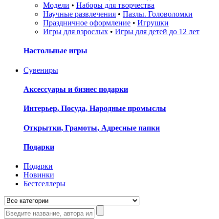
Модели
•
Наборы для творчества
Научные развлечения
•
Пазлы. Головоломки
Праздничное оформление
•
Игрушки
Игры для взрослых
•
Игры для детей до 12 лет
Настольные игры
Сувениры
Аксессуары и бизнес подарки
Интерьер, Посуда, Народные промыслы
Открытки, Грамоты, Адресные папки
Подарки
Подарки
Новинки
Бестселлеры