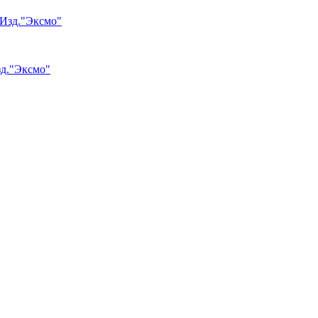
зд."Эксмо"