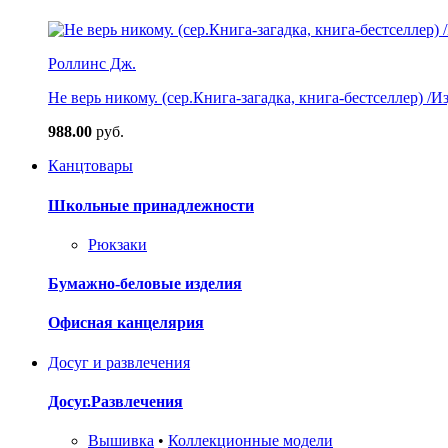
Роллинс Дж.
Не верь никому. (сер.Книга-загадка, книга-бестселлер) /И
988.00
руб.
Канцтовары
Школьные принадлежности
Рюкзаки
Бумажно-беловые изделия
Офисная канцелярия
Досуг и развлечения
Досуг.Развлечения
Вышивка
•
Коллекционные модели