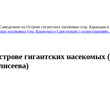
амоделкин на Острове гигантских насекомых (сер. Карандаш и
трове гигантских насекомых 
лисеева)