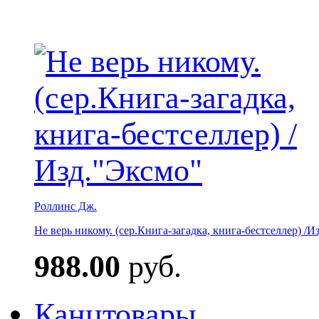
Роллинс Дж.
Не верь никому. (сер.Книга-загадка, книга-бестселлер) /И
988.00
руб.
Канцтовары