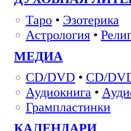
Таро
•
Эзотерика
Астрология
•
Рели
МЕДИА
CD/DVD
•
CD/DVD
Аудиокнига
•
Ауди
Грампластинки
КАЛЕНДАРИ