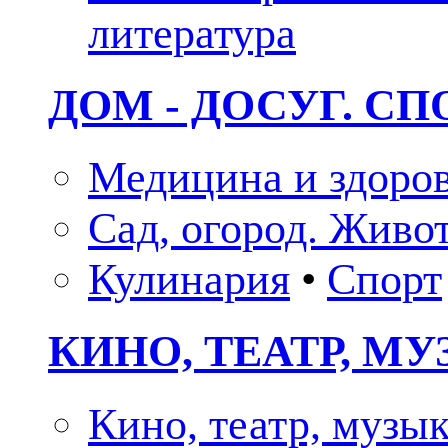
литература
ДОМ - ДОСУГ. СП
Медицина и здоро
Сад, огород. Живо
Кулинария
•
Спорт
КИНО, ТЕАТР, М
Кино, театр, музы