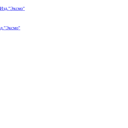
зд."Эксмо"