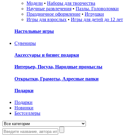
Модели
•
Наборы для творчества
Научные развлечения
•
Пазлы. Головоломки
Праздничное оформление
•
Игрушки
Игры для взрослых
•
Игры для детей до 12 лет
Настольные игры
Сувениры
Аксессуары и бизнес подарки
Интерьер, Посуда, Народные промыслы
Открытки, Грамоты, Адресные папки
Подарки
Подарки
Новинки
Бестселлеры