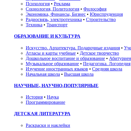
Психология
•
Реклама
Социология, Политология
•
Философия
Экономика, Финансы, Бизнес
•
Юриспруденция
Радиосвязь, электротехника
•
Строительство
Техника
•
Транспорт
ОБРАЗОВАНИЕ И КУЛЬТУРА
Искусство. Архитектура. Подарочные издания
•
Уче
Атласы и карты учебные
•
Детское творчество
Дошкольное воспитание и образование
•
Абитуриен
Музыкальное образование
•
Педагогика. Логопедия
Изучение иностранных языков
•
Средняя школа
Начальная школа
•
Высшая школа
НАУЧНЫЕ, НАУЧНО-ПОПУЛЯРНЫЕ
История
•
Наука
Программирование
ДЕТСКАЯ ЛИТЕРАТУРА
Раскраски и наклейки