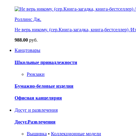
Роллинс Дж.
Не верь никому. (сер.Книга-загадка, книга-бестселлер) /И
988.00
руб.
Канцтовары
Школьные принадлежности
Рюкзаки
Бумажно-беловые изделия
Офисная канцелярия
Досуг и развлечения
Досуг.Развлечения
Вышивка
•
Коллекционные модели