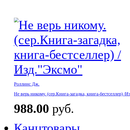
Роллинс Дж.
Не верь никому. (сер.Книга-загадка, книга-бестселлер) /И
988.00
руб.
Канцтовары