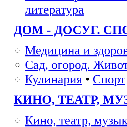
литература
ДОМ - ДОСУГ. СП
Медицина и здоро
Сад, огород. Живо
Кулинария
•
Спорт
КИНО, ТЕАТР, М
Кино, театр, музы