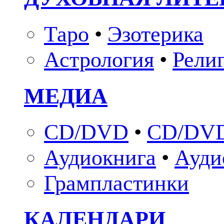
Таро
•
Эзотерика
Астрология
•
Рели
МЕДИА
CD/DVD
•
CD/DVD
Аудиокнига
•
Ауди
Грампластинки
КАЛЕНДАРИ