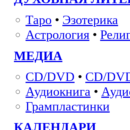
Таро
•
Эзотерика
Астрология
•
Рели
МЕДИА
CD/DVD
•
CD/DVD
Аудиокнига
•
Ауди
Грампластинки
КАЛЕНДАРИ