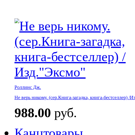
Роллинс Дж.
Не верь никому. (сер.Книга-загадка, книга-бестселлер) /И
988.00
руб.
Канцтовары