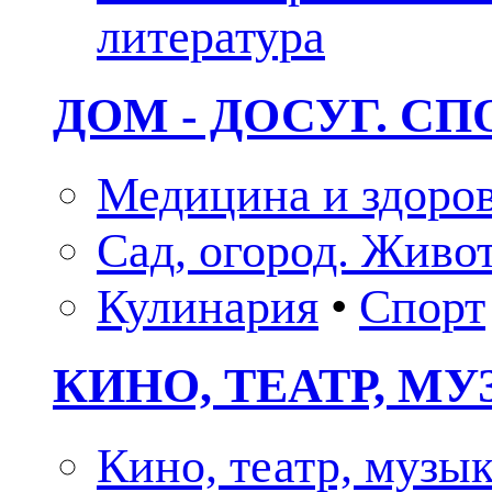
литература
ДОМ - ДОСУГ. СП
Медицина и здоро
Сад, огород. Живо
Кулинария
•
Спорт
КИНО, ТЕАТР, М
Кино, театр, музы