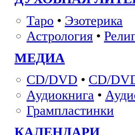
Таро
•
Эзотерика
Астрология
•
Рели
МЕДИА
CD/DVD
•
CD/DVD
Аудиокнига
•
Ауди
Грампластинки
КАЛЕНДАРИ