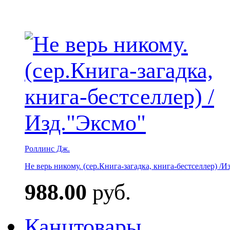
Роллинс Дж.
Не верь никому. (сер.Книга-загадка, книга-бестселлер) /И
988.00
руб.
Канцтовары