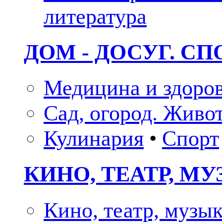
литература
ДОМ - ДОСУГ. СП
Медицина и здоро
Сад, огород. Живо
Кулинария
•
Спорт
КИНО, ТЕАТР, М
Кино, театр, музы