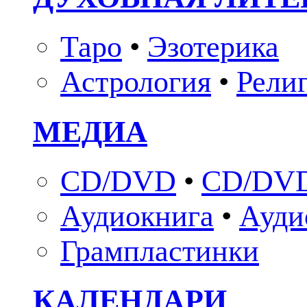
Таро
•
Эзотерика
Астрология
•
Рели
МЕДИА
CD/DVD
•
CD/DVD
Аудиокнига
•
Ауди
Грампластинки
КАЛЕНДАРИ