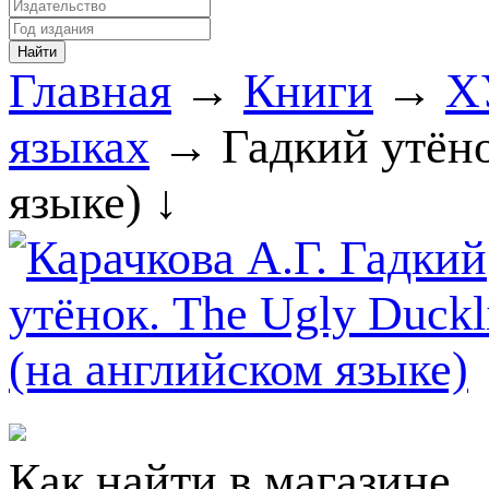
Главная
→
Книги
→
Х
языках
→ Гадкий утёно
языке) ↓
Как найти в магазине