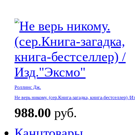
Роллинс Дж.
Не верь никому. (сер.Книга-загадка, книга-бестселлер) /И
988.00
руб.
Канцтовары