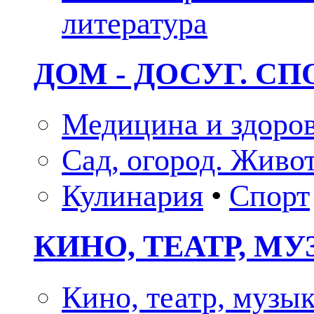
литература
ДОМ - ДОСУГ. СП
Медицина и здоро
Сад, огород. Живо
Кулинария
•
Спорт
КИНО, ТЕАТР, М
Кино, театр, музы