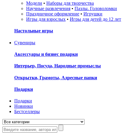
Модели
•
Наборы для творчества
Научные развлечения
•
Пазлы. Головоломки
Праздничное оформление
•
Игрушки
Игры для взрослых
•
Игры для детей до 12 лет
Настольные игры
Сувениры
Аксессуары и бизнес подарки
Интерьер, Посуда, Народные промыслы
Открытки, Грамоты, Адресные папки
Подарки
Подарки
Новинки
Бестселлеры