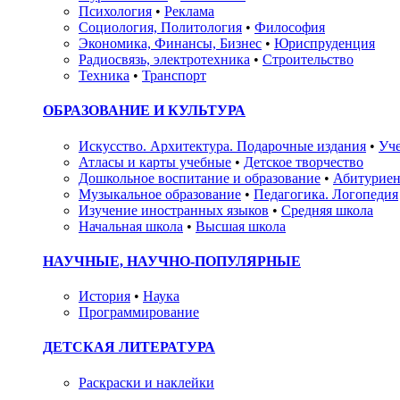
Психология
•
Реклама
Социология, Политология
•
Философия
Экономика, Финансы, Бизнес
•
Юриспруденция
Радиосвязь, электротехника
•
Строительство
Техника
•
Транспорт
ОБРАЗОВАНИЕ И КУЛЬТУРА
Искусство. Архитектура. Подарочные издания
•
Уче
Атласы и карты учебные
•
Детское творчество
Дошкольное воспитание и образование
•
Абитуриен
Музыкальное образование
•
Педагогика. Логопедия
Изучение иностранных языков
•
Средняя школа
Начальная школа
•
Высшая школа
НАУЧНЫЕ, НАУЧНО-ПОПУЛЯРНЫЕ
История
•
Наука
Программирование
ДЕТСКАЯ ЛИТЕРАТУРА
Раскраски и наклейки