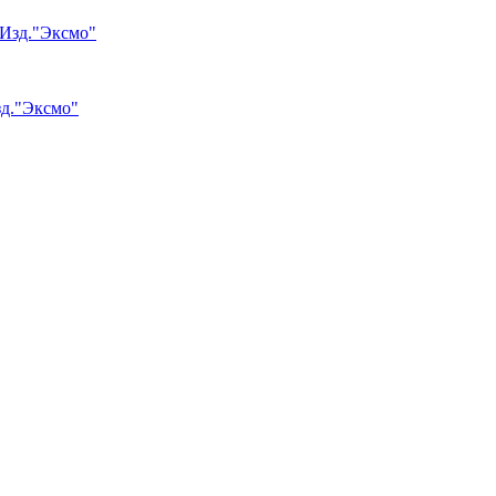
зд."Эксмо"