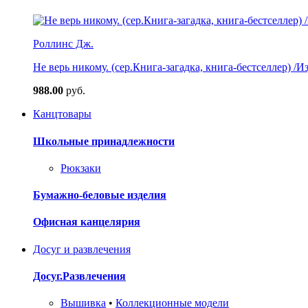
Роллинс Дж.
Не верь никому. (сер.Книга-загадка, книга-бестселлер) /И
988.00
руб.
Канцтовары
Школьные принадлежности
Рюкзаки
Бумажно-беловые изделия
Офисная канцелярия
Досуг и развлечения
Досуг.Развлечения
Вышивка
•
Коллекционные модели