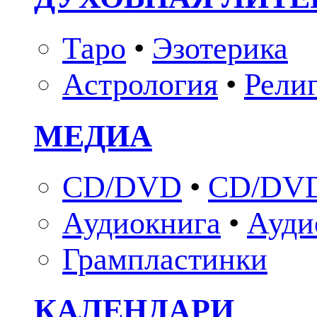
Таро
•
Эзотерика
Астрология
•
Рели
МЕДИА
CD/DVD
•
CD/DVD
Аудиокнига
•
Ауди
Грампластинки
КАЛЕНДАРИ