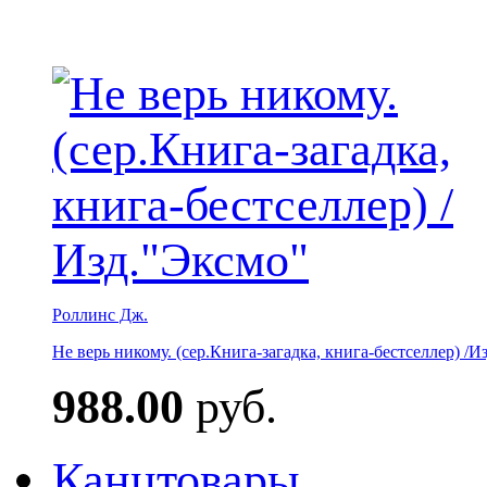
Роллинс Дж.
Не верь никому. (сер.Книга-загадка, книга-бестселлер) /И
988.00
руб.
Канцтовары