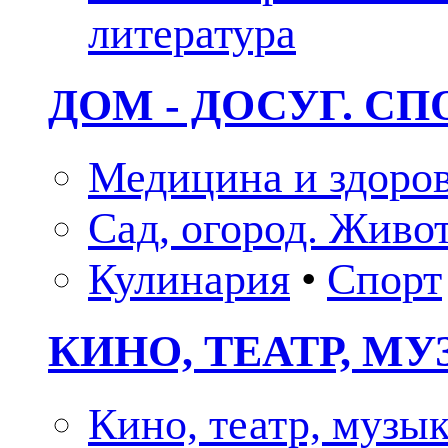
литература
ДОМ - ДОСУГ. СП
Медицина и здоро
Сад, огород. Живо
Кулинария
•
Спорт
КИНО, ТЕАТР, М
Кино, театр, музы