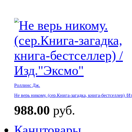
Роллинс Дж.
Не верь никому. (сер.Книга-загадка, книга-бестселлер) /И
988.00
руб.
Канцтовары