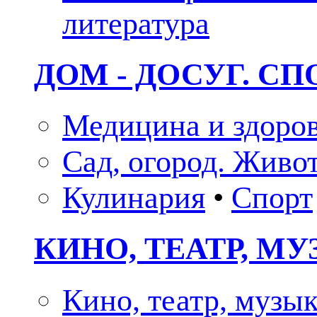
литература
ДОМ - ДОСУГ. СП
Медицина и здоро
Сад, огород. Живо
Кулинария
•
Спорт
КИНО, ТЕАТР, М
Кино, театр, музы