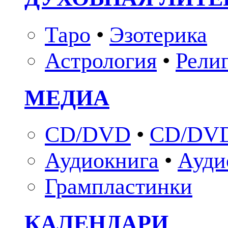
Таро
•
Эзотерика
Астрология
•
Рели
МЕДИА
CD/DVD
•
CD/DVD
Аудиокнига
•
Ауди
Грампластинки
КАЛЕНДАРИ