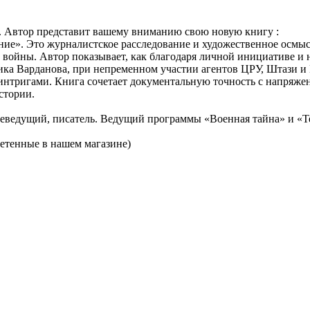
. Автор представит вашему вниманию свою новую книгу :
ие». Это журналистское расследование и художественное осмысл
войны. Автор показывает, как благодаря личной инициативе и
чика Варданова, при непременном участии агентов ЦРУ, Штази и
нтригами. Книга сочетает документальную точность с напряжен
стории.
елеведущий, писатель. Ведущий программы «Военная тайна» и «
етенные в нашем магазине)