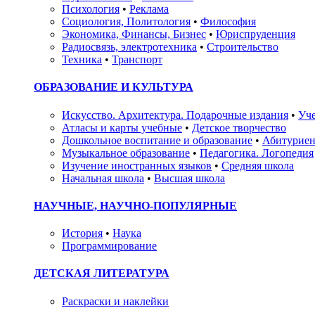
Психология
•
Реклама
Социология, Политология
•
Философия
Экономика, Финансы, Бизнес
•
Юриспруденция
Радиосвязь, электротехника
•
Строительство
Техника
•
Транспорт
ОБРАЗОВАНИЕ И КУЛЬТУРА
Искусство. Архитектура. Подарочные издания
•
Уче
Атласы и карты учебные
•
Детское творчество
Дошкольное воспитание и образование
•
Абитуриен
Музыкальное образование
•
Педагогика. Логопедия
Изучение иностранных языков
•
Средняя школа
Начальная школа
•
Высшая школа
НАУЧНЫЕ, НАУЧНО-ПОПУЛЯРНЫЕ
История
•
Наука
Программирование
ДЕТСКАЯ ЛИТЕРАТУРА
Раскраски и наклейки