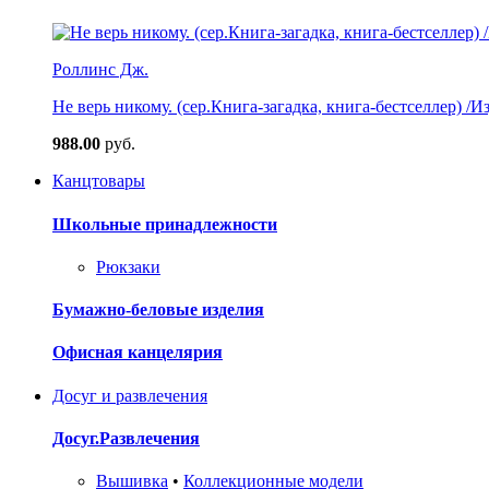
Роллинс Дж.
Не верь никому. (сер.Книга-загадка, книга-бестселлер) /И
988.00
руб.
Канцтовары
Школьные принадлежности
Рюкзаки
Бумажно-беловые изделия
Офисная канцелярия
Досуг и развлечения
Досуг.Развлечения
Вышивка
•
Коллекционные модели