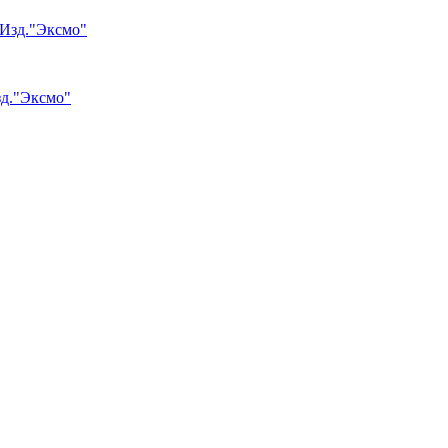
зд."Эксмо"