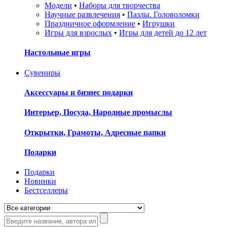
Модели
•
Наборы для творчества
Научные развлечения
•
Пазлы. Головоломки
Праздничное оформление
•
Игрушки
Игры для взрослых
•
Игры для детей до 12 лет
Настольные игры
Сувениры
Аксессуары и бизнес подарки
Интерьер, Посуда, Народные промыслы
Открытки, Грамоты, Адресные папки
Подарки
Подарки
Новинки
Бестселлеры