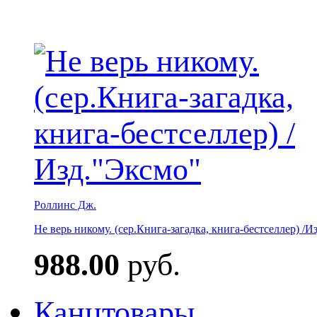
Роллинс Дж.
Не верь никому. (сер.Книга-загадка, книга-бестселлер) /И
988.00
руб.
Канцтовары