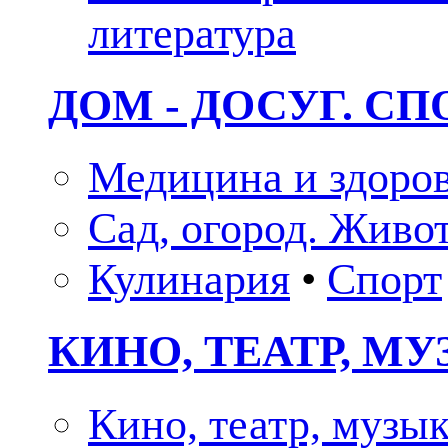
литература
ДОМ - ДОСУГ. СП
Медицина и здоро
Сад, огород. Живо
Кулинария
•
Спорт
КИНО, ТЕАТР, М
Кино, театр, музы