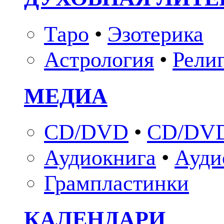
Таро
•
Эзотерика
Астрология
•
Рели
МЕДИА
CD/DVD
•
CD/DVD
Аудиокнига
•
Ауди
Грампластинки
КАЛЕНДАРИ