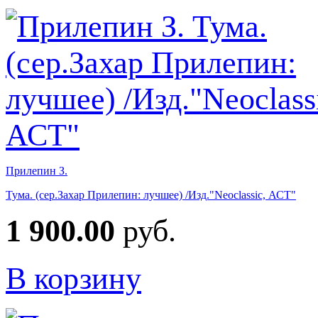
Прилепин З.
Тума. (сер.Захар Прилепин: лучшее) /Изд."Neoclassic, АСТ"
1 900.00
руб.
В корзину