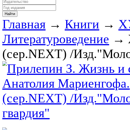
Главная
→
Книги
→
Х
Литературоведение
→ 
(сер.NEXT) /Изд."Моло