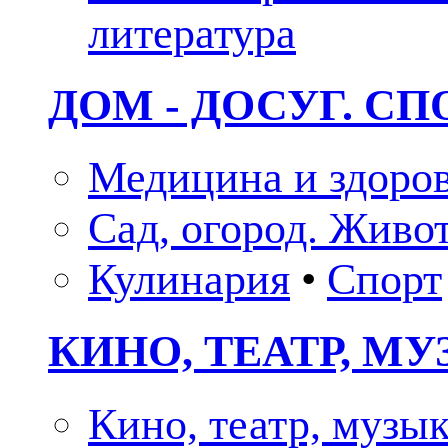
литература
ДОМ - ДОСУГ. СП
Медицина и здоро
Сад, огород. Живо
Кулинария
•
Спорт
КИНО, ТЕАТР, М
Кино, театр, музы