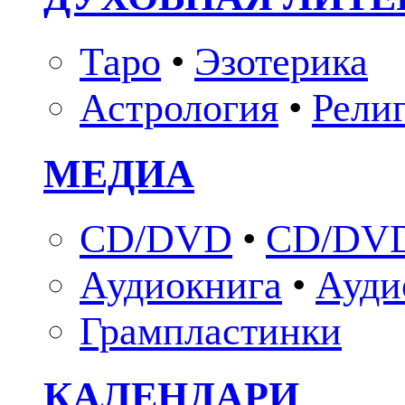
Таро
•
Эзотерика
Астрология
•
Рели
МЕДИА
CD/DVD
•
CD/DVD
Аудиокнига
•
Ауди
Грампластинки
КАЛЕНДАРИ