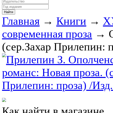
Главная
→
Книги
→
Х
современная проза
→ О
(сер.Захар Прилепин: п
Как найти в магазине