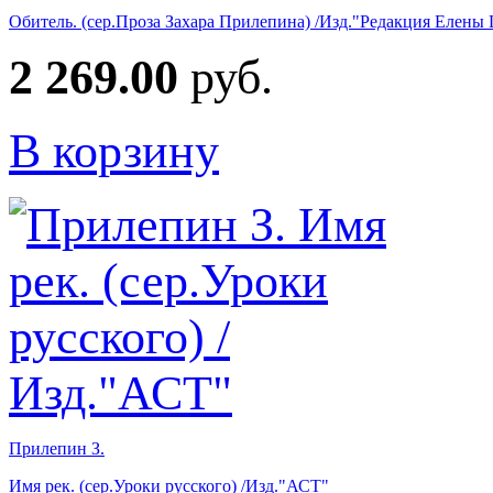
Обитель. (сер.Проза Захара Прилепина) /Изд."Редакция Елен
2 269.00
руб.
В корзину
Прилепин З.
Имя рек. (сер.Уроки русского) /Изд."АСТ"