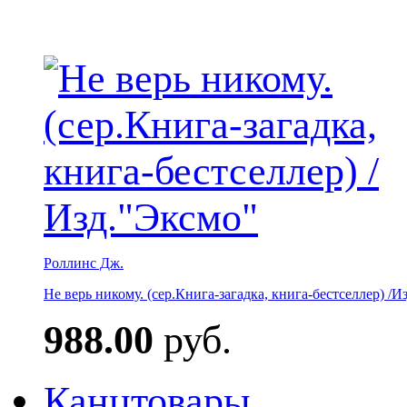
Роллинс Дж.
Не верь никому. (сер.Книга-загадка, книга-бестселлер) /И
988.00
руб.
Канцтовары