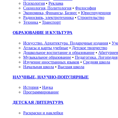
Психология
•
Реклама
Социология, Политология
•
Философия
Экономика, Финансы, Бизнес
•
Юриспруденция
Радиосвязь, электротехника
•
Строительство
Техника
•
Транспорт
ОБРАЗОВАНИЕ И КУЛЬТУРА
Искусство. Архитектура. Подарочные издания
•
Уче
Атласы и карты учебные
•
Детское творчество
Дошкольное воспитание и образование
•
Абитуриен
Музыкальное образование
•
Педагогика. Логопедия
Изучение иностранных языков
•
Средняя школа
Начальная школа
•
Высшая школа
НАУЧНЫЕ, НАУЧНО-ПОПУЛЯРНЫЕ
История
•
Наука
Программирование
ДЕТСКАЯ ЛИТЕРАТУРА
Раскраски и наклейки