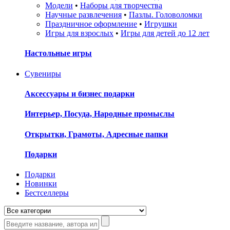
Модели
•
Наборы для творчества
Научные развлечения
•
Пазлы. Головоломки
Праздничное оформление
•
Игрушки
Игры для взрослых
•
Игры для детей до 12 лет
Настольные игры
Сувениры
Аксессуары и бизнес подарки
Интерьер, Посуда, Народные промыслы
Открытки, Грамоты, Адресные папки
Подарки
Подарки
Новинки
Бестселлеры