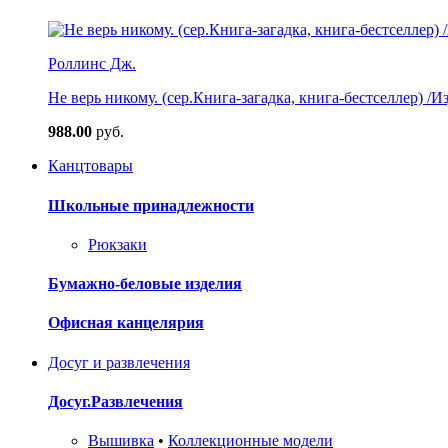
Роллинс Дж.
Не верь никому. (сер.Книга-загадка, книга-бестселлер) /И
988.00
руб.
Канцтовары
Школьные принадлежности
Рюкзаки
Бумажно-беловые изделия
Офисная канцелярия
Досуг и развлечения
Досуг.Развлечения
Вышивка
•
Коллекционные модели