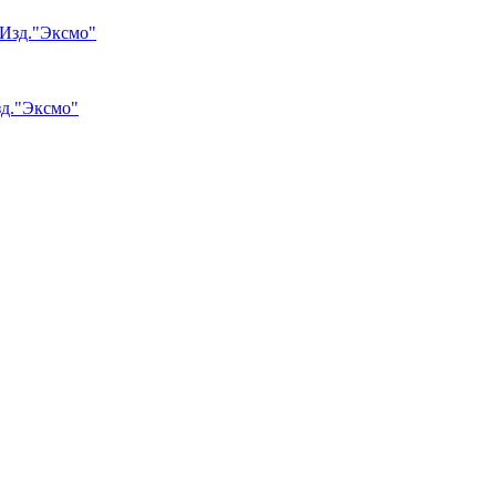
зд."Эксмо"