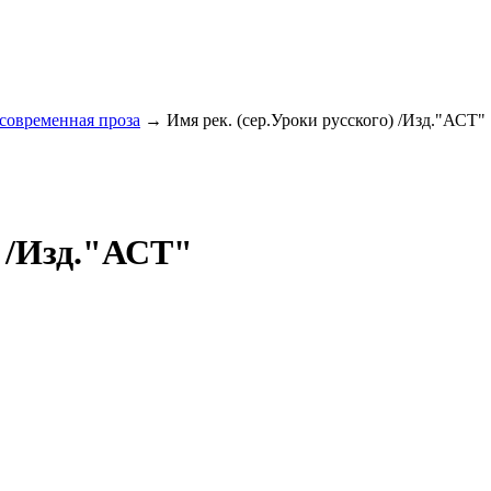
 современная проза
→ Имя рек. (сер.Уроки русского) /Изд."АСТ" 
) /Изд."АСТ"