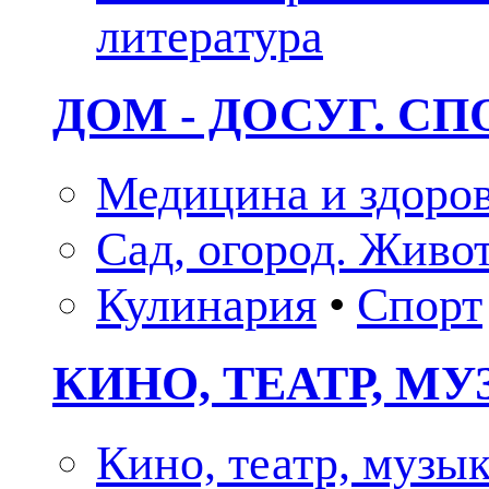
литература
ДОМ - ДОСУГ. СП
Медицина и здоро
Сад, огород. Живо
Кулинария
•
Спорт
КИНО, ТЕАТР, М
Кино, театр, музы