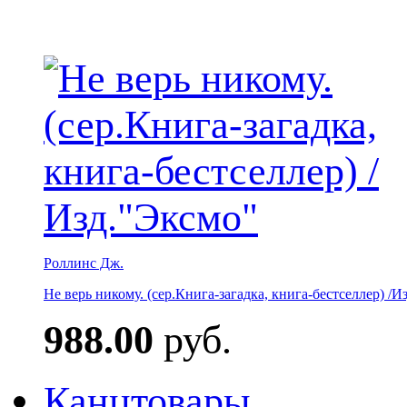
Роллинс Дж.
Не верь никому. (сер.Книга-загадка, книга-бестселлер) /И
988.00
руб.
Канцтовары