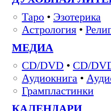
Таро
•
Эзотерика
Астрология
•
Рели
МЕДИА
CD/DVD
•
CD/DVD
Аудиокнига
•
Ауди
Грампластинки
КАЛЕНДАРИ