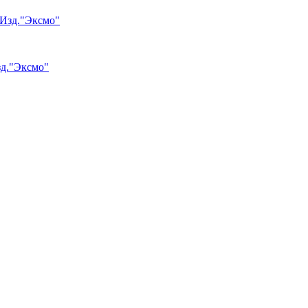
зд."Эксмо"