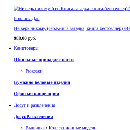
Роллинс Дж.
Не верь никому. (сер.Книга-загадка, книга-бестселлер) /И
988.00
руб.
Канцтовары
Школьные принадлежности
Рюкзаки
Бумажно-беловые изделия
Офисная канцелярия
Досуг и развлечения
Досуг.Развлечения
Вышивка
•
Коллекционные модели