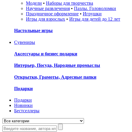
Модели
•
Наборы для творчества
Научные развлечения
•
Пазлы. Головоломки
Праздничное оформление
•
Игрушки
Игры для взрослых
•
Игры для детей до 12 лет
Настольные игры
Сувениры
Аксессуары и бизнес подарки
Интерьер, Посуда, Народные промыслы
Открытки, Грамоты, Адресные папки
Подарки
Подарки
Новинки
Бестселлеры