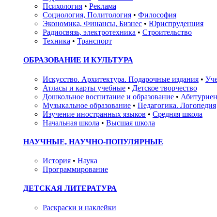
Психология
•
Реклама
Социология, Политология
•
Философия
Экономика, Финансы, Бизнес
•
Юриспруденция
Радиосвязь, электротехника
•
Строительство
Техника
•
Транспорт
ОБРАЗОВАНИЕ И КУЛЬТУРА
Искусство. Архитектура. Подарочные издания
•
Уче
Атласы и карты учебные
•
Детское творчество
Дошкольное воспитание и образование
•
Абитуриен
Музыкальное образование
•
Педагогика. Логопедия
Изучение иностранных языков
•
Средняя школа
Начальная школа
•
Высшая школа
НАУЧНЫЕ, НАУЧНО-ПОПУЛЯРНЫЕ
История
•
Наука
Программирование
ДЕТСКАЯ ЛИТЕРАТУРА
Раскраски и наклейки