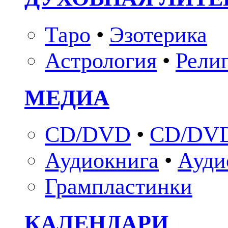
Таро
•
Эзотерика
Астрология
•
Рели
МЕДИА
CD/DVD
•
CD/DVD
Аудиокнига
•
Ауди
Грампластинки
КАЛЕНДАРИ