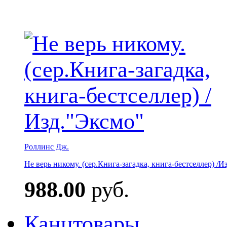
Роллинс Дж.
Не верь никому. (сер.Книга-загадка, книга-бестселлер) /И
988.00
руб.
Канцтовары