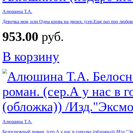
Алюшина Т.А.
Девочка моя, или Одна кровь на двоих. (сер.Еще раз про любо
953.00
руб.
В корзину
Алюшина Т.А.
Белоснежный роман. (сер.А у нас в городке (обложка)) /Изд."Э