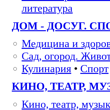
литература
ДОМ - ДОСУГ. СП
Медицина и здоро
Сад, огород. Живо
Кулинария
•
Спорт
КИНО, ТЕАТР, М
Кино, театр, музы