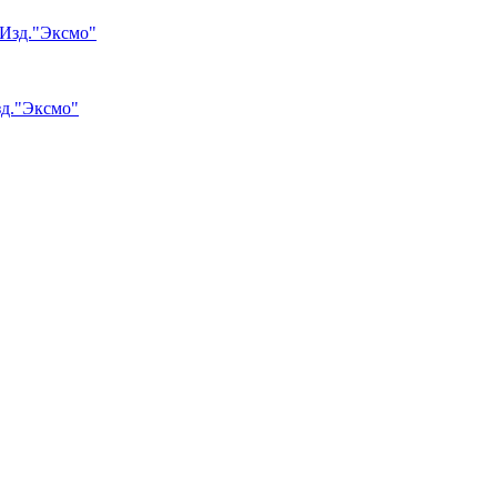
зд."Эксмо"