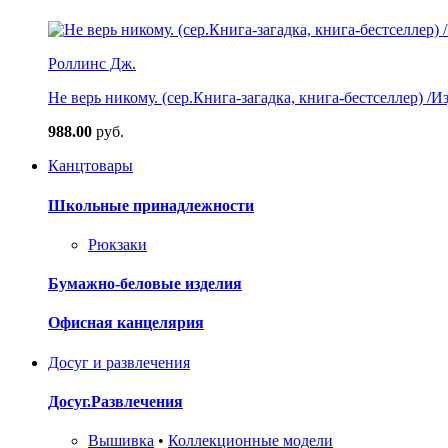
Роллинс Дж.
Не верь никому. (сер.Книга-загадка, книга-бестселлер) /И
988.00
руб.
Канцтовары
Школьные принадлежности
Рюкзаки
Бумажно-беловые изделия
Офисная канцелярия
Досуг и развлечения
Досуг.Развлечения
Вышивка
•
Коллекционные модели