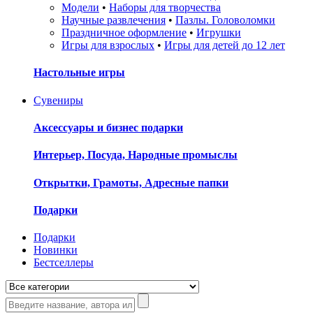
Модели
•
Наборы для творчества
Научные развлечения
•
Пазлы. Головоломки
Праздничное оформление
•
Игрушки
Игры для взрослых
•
Игры для детей до 12 лет
Настольные игры
Сувениры
Аксессуары и бизнес подарки
Интерьер, Посуда, Народные промыслы
Открытки, Грамоты, Адресные папки
Подарки
Подарки
Новинки
Бестселлеры