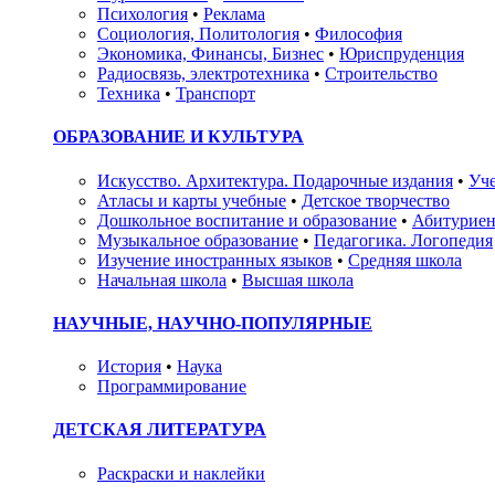
Психология
•
Реклама
Социология, Политология
•
Философия
Экономика, Финансы, Бизнес
•
Юриспруденция
Радиосвязь, электротехника
•
Строительство
Техника
•
Транспорт
ОБРАЗОВАНИЕ И КУЛЬТУРА
Искусство. Архитектура. Подарочные издания
•
Уче
Атласы и карты учебные
•
Детское творчество
Дошкольное воспитание и образование
•
Абитуриен
Музыкальное образование
•
Педагогика. Логопедия
Изучение иностранных языков
•
Средняя школа
Начальная школа
•
Высшая школа
НАУЧНЫЕ, НАУЧНО-ПОПУЛЯРНЫЕ
История
•
Наука
Программирование
ДЕТСКАЯ ЛИТЕРАТУРА
Раскраски и наклейки